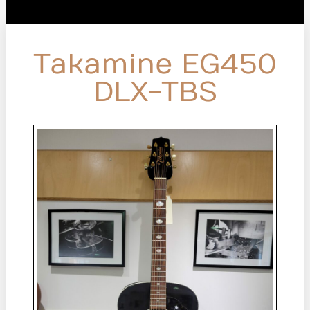
Takamine EG450
DLX-TBS