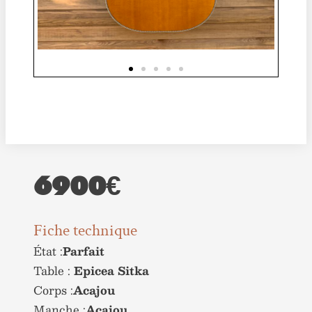
6900€
Fiche technique
État :
Parfait
Table :
Epicea Sitka
Corps :
Acajou
Manche :
Acajou