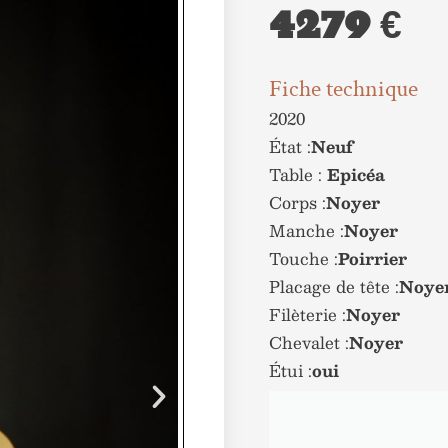
4279 €
Fiche technique
2020
État :
Neuf
Table :
Epicéa
Corps :
Noyer
Manche :
Noyer
Touche :
Poirrier
Placage de tête :
Noye
Filèterie :
Noyer
Chevalet :
Noyer
Étui :
oui