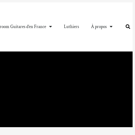
oom Guitares d’en France
Luthiers
À propos