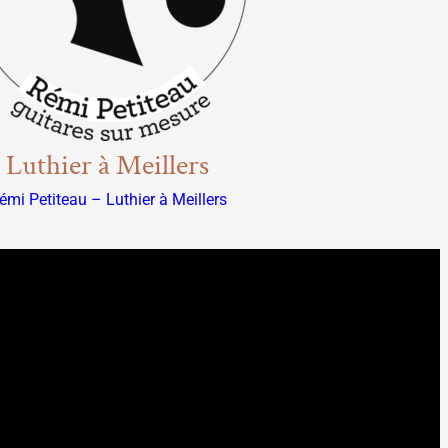
 Luthier à Meillers
émi Petiteau – Luthier à Meillers