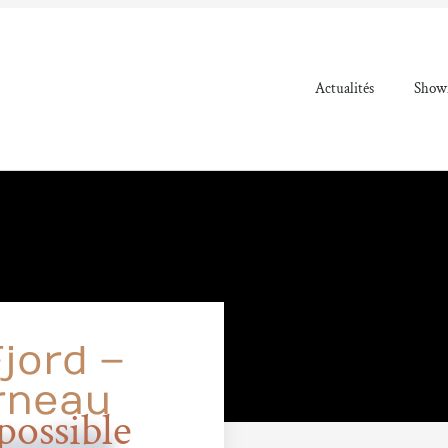
Actualités
Showr
jord –
rneau
ossible