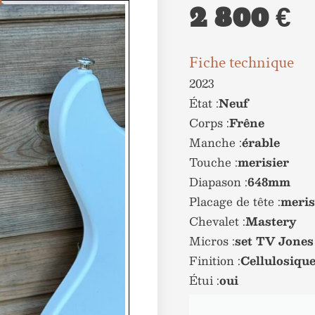
2 800 €
Fiche technique
2023
État :
Neuf
Corps :
Frêne
Manche :
érable
Touche :
merisier
Diapason :
648mm
Placage de tête :
meris
Chevalet :
Mastery
Micros :
set TV Jones 
Finition :
Cellulosiqu
Étui :
oui