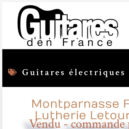
Guitares électriques
Montparnasse F
Lutherie Letou
Vendu - commande p