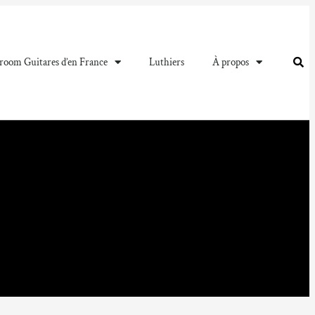
oom Guitares d’en France
Luthiers
À propos