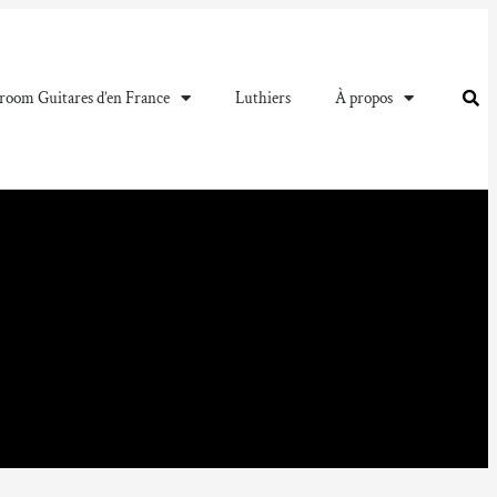
oom Guitares d’en France
Luthiers
À propos