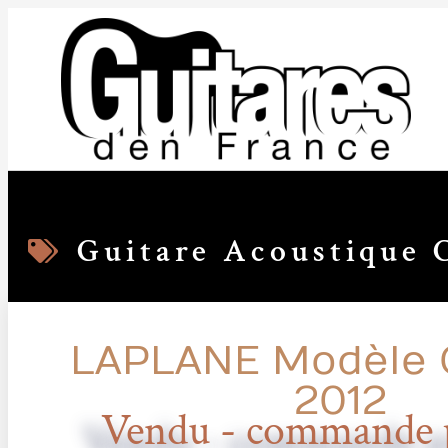
Guitare Acoustique 
LAPLANE Modèle 
2012
Vendu - commande p