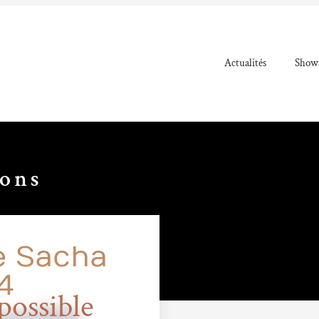
Actualités
Showr
ions
e Sacha
4
ossible