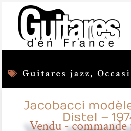
Guitares jazz
,
Occas
Jacobacci modèl
Distel – 197
Vendu - commande p