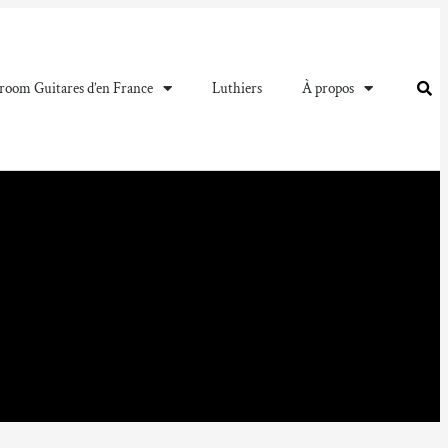
oom Guitares d’en France
Luthiers
À propos