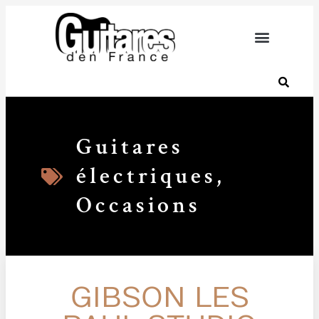
Guitares
électriques
,
Occasions
GIBSON LES