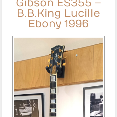
Gibson ES355 –
B.B.King Lucille
Ebony 1996