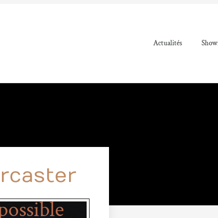
Actualités
Showr
rcaster
ossible