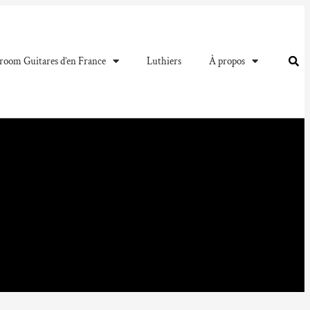
oom Guitares d’en France
Luthiers
À propos