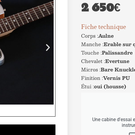
2 650€
Fiche technique
Corps :
Aulne
Manche :
Erable sur 
Touche :
Palissandre
Chevalet :
Evertune
Micros :
Bare Knuckl
Finition :
Vernis PU
Étui :
oui (housse)
Une cabine d'essai 
instr