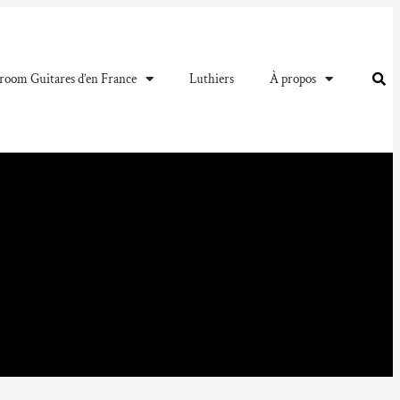
oom Guitares d’en France
Luthiers
À propos