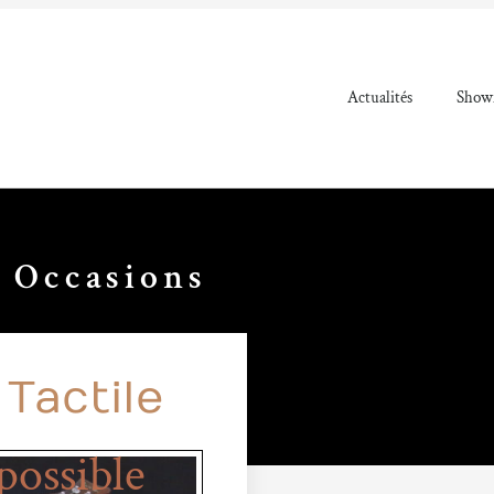
Actualités
Showr
,
Occasions
 Tactile
ossible