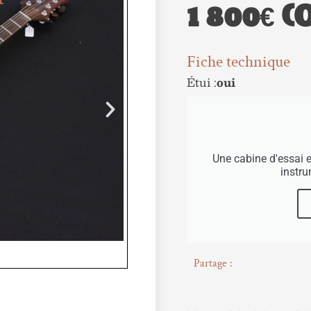
1 800€ (
Fiche technique
Étui :
oui
Une cabine d'essai 
instr
Partage :