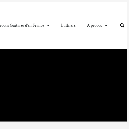
oom Guitares d’en France
Luthiers
À propos