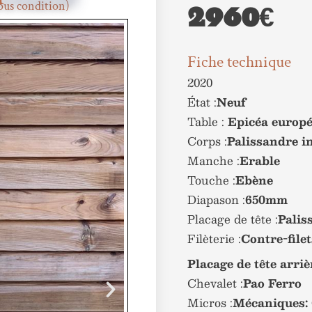
2960€
ous condition)
Fiche technique
2020
État :
Neuf
Table :
Epicéa europ
Corps :
Palissandre i
Manche :
Erable
Touche :
Ebène
Diapason :
650mm
Placage de tête :
Palis
Filèterie :
Contre-filet
Placage de tête arriè
Chevalet :
Pao Ferro
Micros :
Mécaniques: