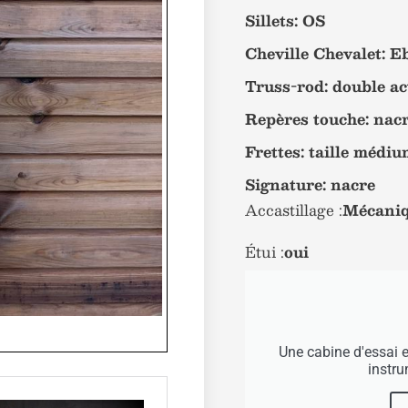
Sillets: OS
Cheville Chevalet: E
Truss-rod: double ac
Repères touche: nac
Frettes: taille médi
Signature: nacre
Accastillage :
Mécaniq
Étui :
oui
Une cabine d'essai 
instr