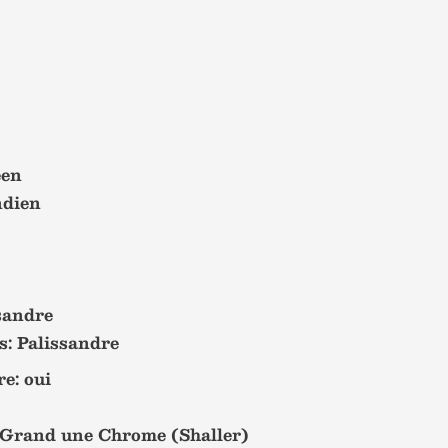
éen
ndien
sandre
s: Palissandre
re: oui
 Grand une Chrome (Shaller)